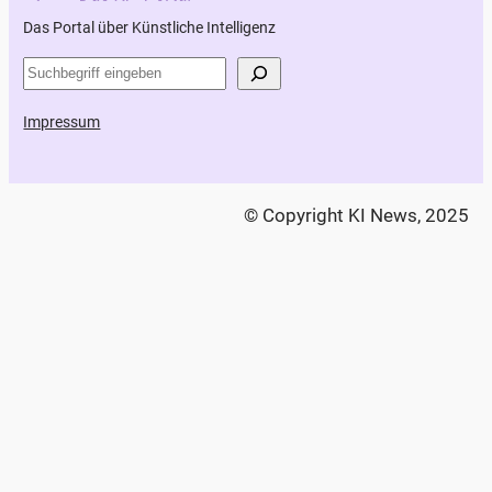
Das Portal über Künstliche Intelligenz
S
u
Impressum
c
h
e
n
© Copyright KI News, 2025